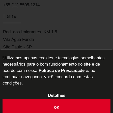
+55 (11) 5505-1214
Feira
Rod. dos Imigrantes, KM 1,5
Vila Água Funda
São Paulo - SP
04329-900
Utilizamos apenas cookies e tecnologias semelhantes
necessários para o bom funcionamento do site e de
acordo com nossa
Política de Privacidade
e, ao
continuar navegando, você concorda com estas
condições.
Detalhes
ABIMAD - Associação Brasileira das Indústrias de Móveis de Alta
Decoração
OK