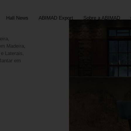
Hall News
ABIMAD Export
Sobre a ABIMAD
ira,
 em Madeira,
e Laterais,
 Jantar em