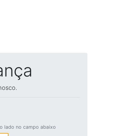
ança
nosco.
ao lado no campo abaixo