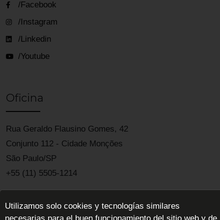
/Facebook
/Instagram
/Linkedin
/Youtube
Oficina
Rua Geraldo Flausino Gomes, 42
Conjunto 112 - Cidade Monções
São Paulo/SP
+55 (11) 5505-1214
Utilizamos solo cookies y tecnologías similares
necesarias para el buen funcionamiento del sitio web y de