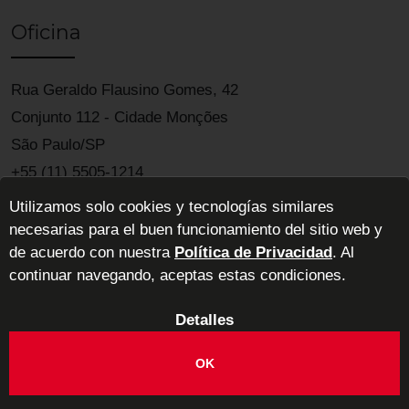
Oficina
Rua Geraldo Flausino Gomes, 42
Conjunto 112 - Cidade Monções
São Paulo/SP
+55 (11) 5505-1214
Utilizamos solo cookies y tecnologías similares
necesarias para el buen funcionamiento del sitio web y
de acuerdo con nuestra
Política de Privacidad
. Al
continuar navegando, aceptas estas condiciones.
Detalles
ABIMAD - Asociación Brasileña de la Industria de Muebles de Alta
Decoración
OK