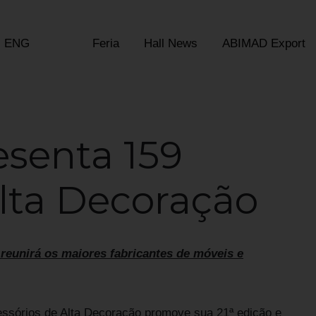
ENG
Feria
Hall News
ABIMAD Export
senta 159
lta Decoração
e reunirá os maiores fabricantes de móveis e
essórios de Alta Decoração promove sua 21ª edição e