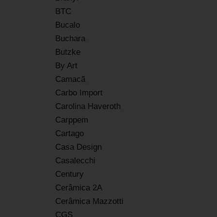
BTC
Bucalo
Buchara
Butzke
By Art
Camacã
Carbo Import
Carolina Haveroth
Carppem
Cartago
Casa Design
Casalecchi
Century
Cerâmica 2A
Cerâmica Mazzotti
CGS