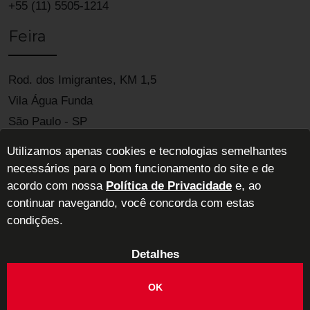
+55 (11) 5505-1214
Feira
Rod. dos Imigrantes, KM 1,5
Vila Água Funda
São Paulo - SP
04329-900
Utilizamos apenas cookies e tecnologias semelhantes
necessários para o bom funcionamento do site e de
acordo com nossa
Política de Privacidade
e, ao
continuar navegando, você concorda com estas
condições.
Detalhes
ABIMAD - Associação Brasileira das Indústrias de Móveis de Alta
Decoração
OK