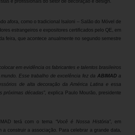
istas e profissionais do setor de decoração e design.
 afora, como o tradicional Isaloni – Salão do Móvel de
ores estrangeiros e expositores certificados pelo QE, em
da feira, que acontece anualmente no segundo semestre
locar em evidência os fabricantes e talentos brasileiros
o mundo. Esse trabalho de excelência fez da
ABIMAD
a
essórios de alta decoração da América Latina e essa
as próximas décadas”,
explica Paulo Mourão, presidente
BIMAD terá com o tema
“Você é Nossa História”
, em
 construir a associação. Para celebrar a grande data,