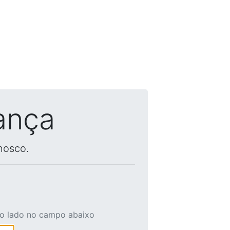
ança
nosco.
ao lado no campo abaixo