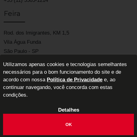
+55 (11) 5505-1214
Feira
Rod. dos Imigrantes, KM 1,5
Vila Água Funda
São Paulo - SP
04329-900
Utilizamos apenas cookies e tecnologias semelhantes
necessários para o bom funcionamento do site e de
acordo com nossa
Política de Privacidade
e, ao
continuar navegando, você concorda com estas
condições.
Detalhes
ABIMAD - Associação Brasileira das Indústrias de Móveis de Alta
Decoração
OK