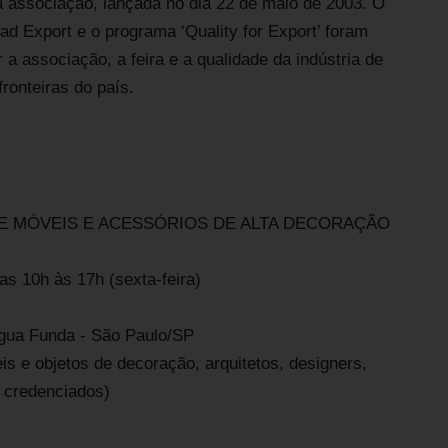
a associação, lançada no dia 22 de maio de 2003. O
mad Export e o programa ‘Quality for Export’ foram
a associação, a feira e a qualidade da indústria de
ronteiras do país.
A DE MÓVEIS E ACESSÓRIOS DE ALTA DECORAÇÃO
das 10h às 17h (sexta-feira)
 Água Funda - São Paulo/SP
eis e objetos de decoração, arquitetos, designers,
 credenciados)