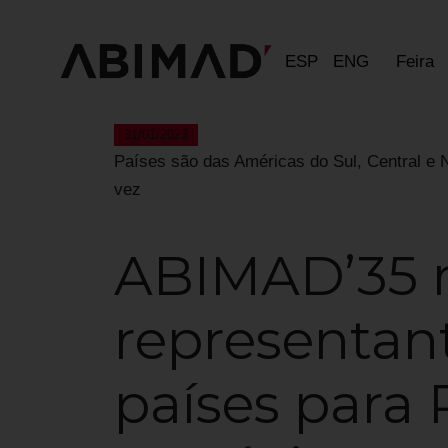
ESP
ENG
Feira
31/01/2023
Países são das Américas do Sul, Central e No
vez
ABIMAD’35 r
representan
países para