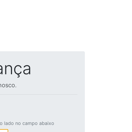
ança
nosco.
ao lado no campo abaixo