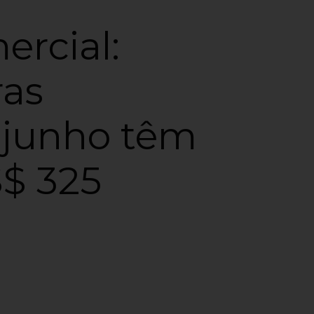
claudi
Almir
ercial:
almirs
ras
 junho têm
S$ 325