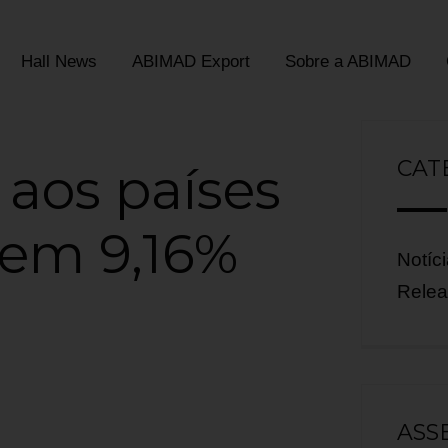
Hall News
ABIMAD Export
Sobre a ABIMAD
CAT
 aos países
cem 9,16%
Notíc
Rele
ASS