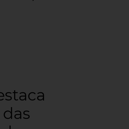
estaca
 das