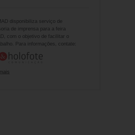
AD disponibiliza serviço de
oria de imprensa para a feira
, com o objetivo de facilitar o
abalho. Para informações, contate:
mais
e ABIMAD na a4&holofote
nda Gmeiner
dagmeiner@a4eholofote.com.br
 Barbieri
barbieri@a4eholofote.com.br
ia Kucharsky