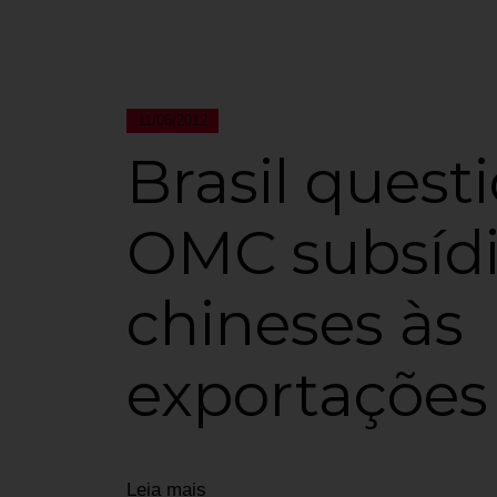
11/06/2012
Brasil quest
OMC subsíd
chineses às
exportações
Leia mais