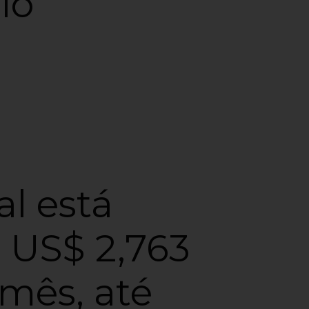
io
l está
 US$ 2,763
 mês, até