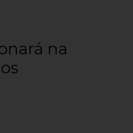
ionará na
ios