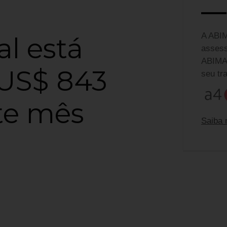
A ABIM
l está
assess
ABIMAD
 US$ 843
seu tr
te mês
Saiba 
Equip
Ferna
fernan
Camila
camila
Claud