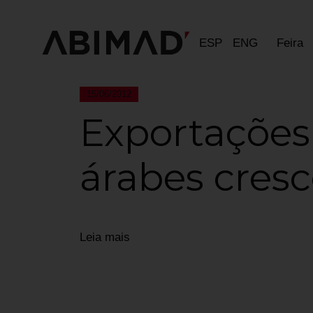
ESP
ENG
Feira
15/06/2012
Exportações
árabes cres
Leia mais