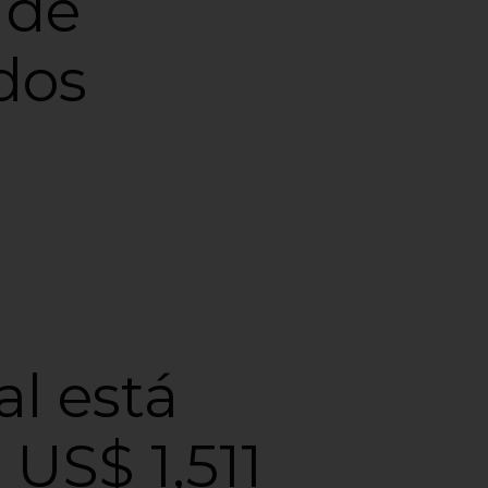
 de
dos
l está
US$ 1,511