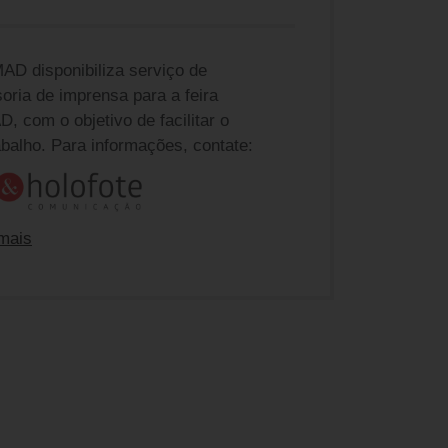
AD disponibiliza serviço de
oria de imprensa para a feira
, com o objetivo de facilitar o
abalho. Para informações, contate:
mais
e ABIMAD na a4&holofote
nda Gmeiner
dagmeiner@a4eholofote.com.br
 Barbieri
barbieri@a4eholofote.com.br
ia Kucharsky