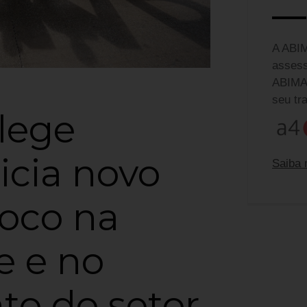
A ABIM
assess
ABIMAD
seu tr
lege
nicia novo
Saiba 
Equip
foco na
Ferna
fernan
e e no
Camila
camila
to do setor
Claud