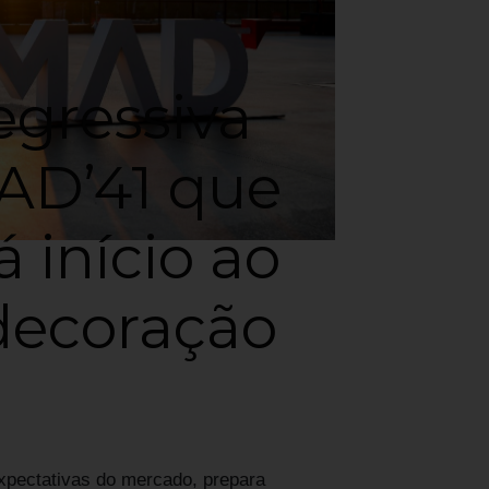
gressiva
AD’41 que
á início ao
 decoração
expectativas do mercado, prepara