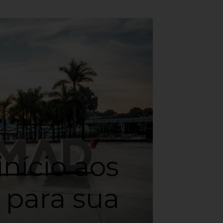
nício aos
 para sua