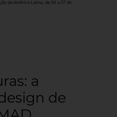
claudi
ação da América Latina, de 04 a 07 de
Almir
almirs
ras: a
 design de
IMAD