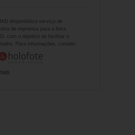
AD disponibiliza serviço de
oria de imprensa para a feira
, com o objetivo de facilitar o
abalho. Para informações, contate:
mais
e ABIMAD na a4&holofote
nda Gmeiner
dagmeiner@a4eholofote.com.br
 Barbieri
barbieri@a4eholofote.com.br
ia Kucharsky