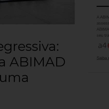
A ABIM
assess
ABIMAD
seu tr
gressiva:
da ABIMAD
Saiba 
Equip
 uma
Ferna
fernan
Camila
camila
Claud