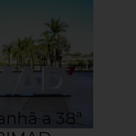
nhã a 38ª