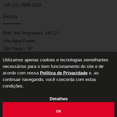
+55 (11) 5505-1214
Feira
Rod. dos Imigrantes, KM 1,5
Vila Água Funda
São Paulo - SP
04329-900
Utilizamos apenas cookies e tecnologias semelhantes
necessários para o bom funcionamento do site e de
acordo com nossa
Política de Privacidade
e, ao
continuar navegando, você concorda com estas
condições.
Detalhes
ABIMAD - Associação Brasileira das Indústrias de Móveis de Alta
Decoração
OK