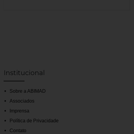
Equipe ABIMAD na a4&holofote
Fernanda Gmeiner
fernandagmeiner@a4eholofote.com.br
Camila Barbieri
camilabarbieri@a4eholofote.com.br
Claudia Kucharsky
claudiakucharsky@a4eholofote.com.br
Almir Soares
Institucional
almirsoares@a4eholofote.com.br
Sobre a ABIMAD
Associados
Imprensa
Política de Privacidade
Contato