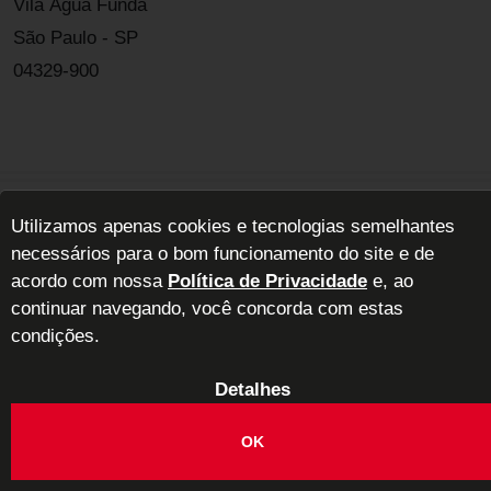
Vila Água Funda
São Paulo - SP
04329-900
Utilizamos apenas cookies e tecnologias semelhantes
ABIMAD - Associação Brasileira das Indústrias de Móveis de Alta
necessários para o bom funcionamento do site e de
Decoração
acordo com nossa
Política de Privacidade
e, ao
continuar navegando, você concorda com estas
condições.
Detalhes
OK