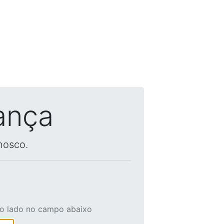
ança
nosco.
ao lado no campo abaixo