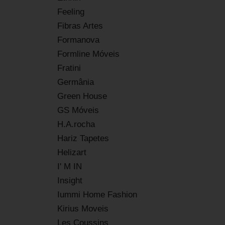
Feeling
Fibras Artes
Formanova
Formline Móveis
Fratini
Germânia
Green House
GS Móveis
H.A.rocha
Hariz Tapetes
Helizart
I' M IN
Insight
Iummi Home Fashion
Kirius Moveis
Les Coussins